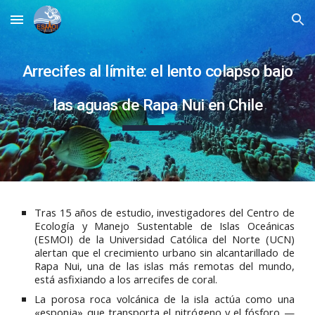
Skip to main content
Skip to navigation
Arrecifes al límite: el lento colapso bajo
las aguas de Rapa Nui en Chile
Tras 15 años de estudio, investigadores del Centro de
Ecología y Manejo Sustentable de Islas Oceánicas
(ESMOI) de la Universidad Católica del Norte (UCN)
alertan que el crecimiento urbano sin alcantarillado de
Rapa Nui, una de las islas más remotas del mundo,
está asfixiando a los arrecifes de coral.
La porosa roca volcánica de la isla actúa como una
«esponja» que transporta el nitrógeno y el fósforo —