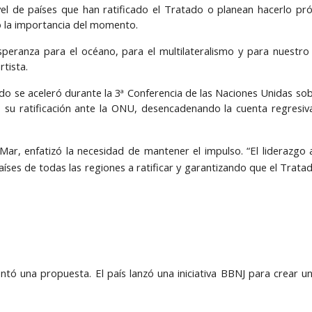
vel de países que han ratificado el Tratado o planean hacerlo pr
o la importancia del momento.
peranza para el océano, para el multilateralismo y para nuestro
rtista.
ado se aceleró durante la 3ª Conferencia de las Naciones Unidas so
 su ratificación ante la ONU, desencadenando la cuenta regresiv
 Mar, enfatizó la necesidad de mantener el impulso. “El liderazg
íses de todas las regiones a ratificar y garantizando que el Tra
esentó una propuesta. El país lanzó una iniciativa BBNJ para crear 