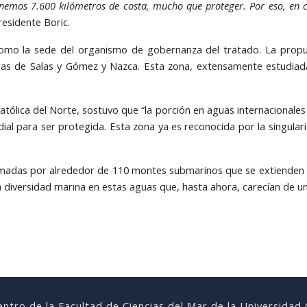
nemos 7.600 kilómetros de costa, mucho que proteger. Por eso, en c
Presidente Boric.
como la sede del organismo de gobernanza del tratado. La propue
leras de Salas y Gómez y Nazca. Esta zona, extensamente estudia
Católica del Norte, sostuvo que “la porción en aguas internacionale
ial para ser protegida. Esta zona ya es reconocida por la singular
rmadas por alrededor de 110 montes submarinos que se extienden po
 diversidad marina en estas aguas que, hasta ahora, carecían de una
ntro de la Facultad de Ciencias del Mar de la Universidad 