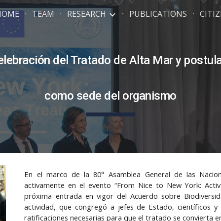
HOME
TEAM
RESEARCH
PUBLICATIONS
CITI
ip to main content
Skip to navigat
celebración del Tratado de Alta Mar y postul
como sede del organismo
En el marco de la 80° Asamblea General de las Naciones
activamente en el evento “From Nice to New York: Activ
próxima entrada en vigor del Acuerdo sobre Biodiversida
actividad, que congregó a jefes de Estado, científicos 
ratificaciones necesarias para que el tratado se convierta e