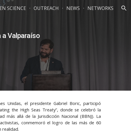
ZEN SCIENCE
OUTREACH
NEWS
NETWORKS
ion
a a Valparaíso
 Unidas, el presidente Gabriel Boric, participó
ating the High Seas Treaty”, donde se celebró la
d más allá de la Jurisdicción Nacional (BBNJ). La
y activistas, conmemoró el logro de las más de 60
n realidad.