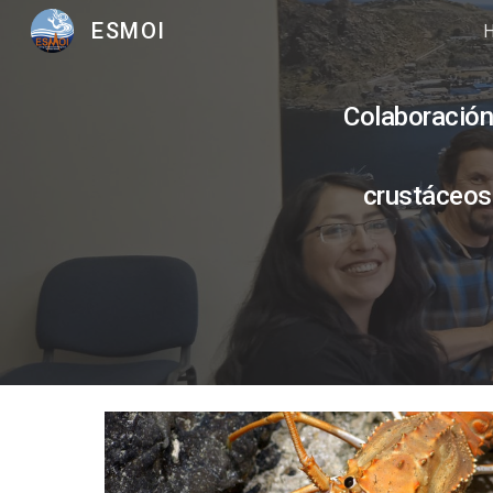
ESMOI
Sk
Colaboración 
crustáceos