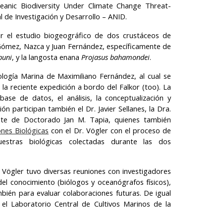
eanic Biodiversity Under Climate Change Threat-
 de Investigación y Desarrollo – ANID.
ar el estudio biogeográfico de dos crustáceos de
 Gómez, Nazca y Juan Fernández, específicamente de
buni
, y la langosta enana
Projasus bahamondei
.
ología Marina de Maximiliano Fernández, al cual se
la reciente expedición a bordo del Falkor (too). La
ase de datos, el análisis, la conceptualización y
ón participan también el Dr. Javier Sellanes, la Dra.
ante de Doctorado Jan M. Tapia, quienes también
ones Biológicas
con el Dr. Vögler con el proceso de
estras biológicas colectadas durante las dos
 Vögler tuvo diversas reuniones con investigadores
el conocimiento (biólogos y oceanógrafos físicos),
mbién para evaluar colaboraciones futuras. De igual
el Laboratorio Central de Cultivos Marinos de la