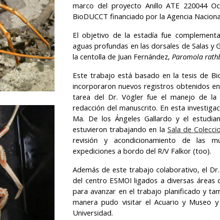
marco del proyecto Anillo ATE 220044 Oc
BioDUCCT financiado por la Agencia Nacional
El objetivo de la estadía fue complement
aguas profundas en las dorsales de Salas y
la centolla de Juan Fernández,
Paromola rath
Este trabajo está basado en la tesis de Bi
incorporaron nuevos registros obtenidos en 
tarea del Dr. Vögler fue el manejo de la b
redacción del manuscrito. En esta investigaci
Ma. De los Ángeles Gallardo y el estudi
estuvieron trabajando en la
Sala de Colecci
revisión y acondicionamiento de las mu
expediciones a bordo del R/V Falkor (too).
Además de este trabajo colaborativo, el Dr.
del centro ESMOI ligados a diversas áreas d
para avanzar en el trabajo planificado y ta
manera pudo visitar el Acuario y Museo y 
Universidad.