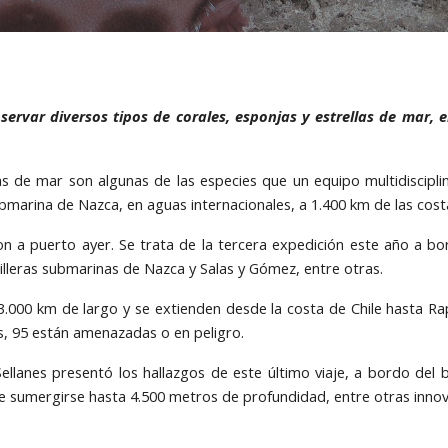
servar diversos tipos de corales, esponjas y estrellas de mar,
as de mar son algunas de las especies que un equipo multidisciplina
bmarina de Nazca, en aguas internacionales, a 1.400 km de las costas
ron a puerto ayer. Se trata de la tercera expedición este año a bor
illeras submarinas de Nazca y Salas y Gómez, entre otras.
3.000 km de largo y se extienden desde la costa de Chile hasta 
os, 95 están amenazadas o en peligro.
r Sellanes presentó los hallazgos de este último viaje, a bordo del
e sumergirse hasta 4.500 metros de profundidad, entre otras innov