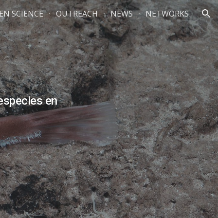
ZEN SCIENCE
OUTREACH
NEWS
NETWORKS
ion
 especies en