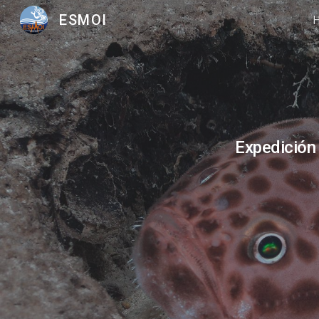
ESMOI
Sk
Expedición 