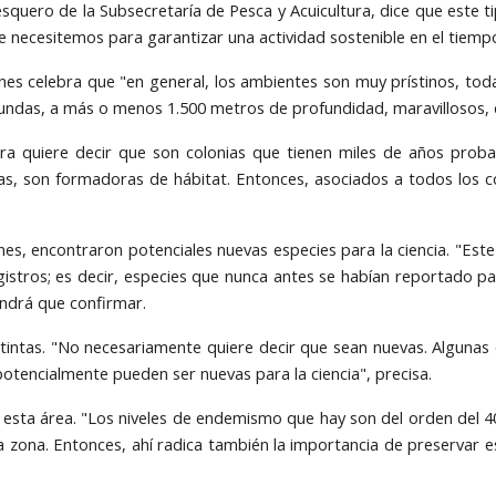
Pesquero de la Subsecretaría de Pesca y Acuicultura, dice que este t
necesitemos para garantizar una actividad sostenible en el tiemp
anes celebra que "en general, los ambientes son muy prístinos, tod
undas, a más o menos 1.500 metros de profundidad, maravillosos, c
tura quiere decir que son colonias que tienen miles de años pr
as, son formadoras de hábitat. Entonces, asociados a todos los co
ones, encontraron potenciales nuevas especies para la ciencia. "Es
stros; es decir, especies que nunca antes se habían reportado p
tendrá que confirmar.
istintas. "No necesariamente quiere decir que sean nuevas. Alguna
otencialmente pueden ser nuevas para la ciencia", precisa.
n esta área. "Los niveles de endemismo que hay son del orden del 4
a zona. Entonces, ahí radica también la importancia de preservar e