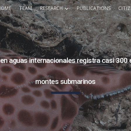
HOME
TEAM
RESEARCH
PUBLICATIONS
CITI
ip to main content
Skip to navigat
en aguas internacionales registra casi 300
montes submarinos