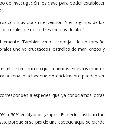
ipo de investigación "es clave para poder establecer
o".
avía con muy poca intervención. Y en algunos de los
on corales de dos o tres metros de alto".
obablemente. También vimos esponjas de un tamaño
rales uno ve crustáceos, estrellas de mar, erizos y
te es el tercer crucero que tenemos en estos montes
ara la zona, muchas que potencialmente pueden ser
s corresponden a especies que ya conocíamos; otras
0% a 50% en algunos grupos. Es decir, casi la mitad
sto, porque si se pierde una especie aquí, se pierde