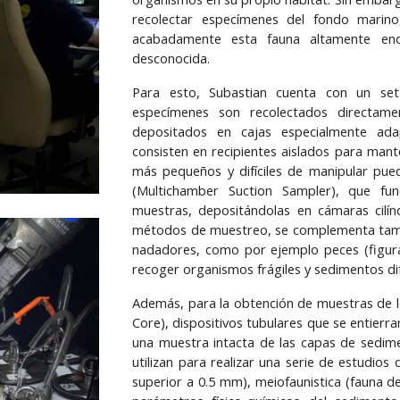
recolectar especímenes del fondo marino
acabadamente esta fauna altamente en
desconocida.
Para esto, Subastian cuenta con un set 
especímenes son recolectados directame
depositados en cajas especialmente ada
consisten en recipientes aislados para mant
más pequeños y difíciles de manipular pued
(Multichamber Suction Sampler), que fu
muestras, depositándolas en cámaras cilín
métodos de muestreo, se complementa tamb
nadadores, como por ejemplo peces (figur
recoger organismos frágiles y sedimentos difí
Además, para la obtención de muestras de l
Core), dispositivos tubulares que se entierra
una muestra intacta de las capas de sedime
utilizan para realizar una serie de estudio
superior a 0.5 mm), meiofaunistica (fauna 