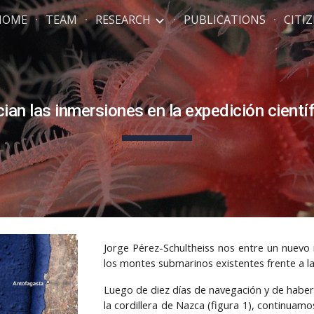
HOME
TEAM
RESEARCH
PUBLICATIONS
CITI
ip to main content
Skip to navigat
cian las inmersiones en la expedición cientí
Jorge Pérez-Schultheiss nos entre un nuevo r
los montes submarinos existentes frente a la 
Luego de diez días de navegación y de habe
la cordillera de Nazca (figura 1), continuam