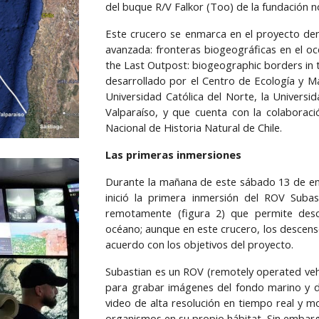
del buque R/V Falkor (Too) de la fundación 
Este crucero se enmarca en el proyecto de
avanzada: fronteras biogeográficas en el o
the Last Outpost: biogeographic borders in 
desarrollado por el Centro de Ecología y M
Universidad Católica del Norte, la Universi
Valparaíso, y que cuenta con la colaborac
Nacional de Historia Natural de Chile.
Las primeras inmersiones
Durante la mañana de este sábado 13 de en
inició la primera inmersión del ROV Suba
remotamente (figura 2) que permite des
océano; aunque en este crucero, los desce
acuerdo con los objetivos del proyecto.
Subastian es un ROV (remotely operated ve
para grabar imágenes del fondo marino y d
video de alta resolución en tiempo real y mo
organismos en su propio hábitat. Sin embarg