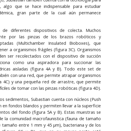
, algo que se hace indispensable para estudiar
démica, gran parte de la cual aún permanece
de diferentes dispositivos de colecta. Muchos
nte por las pinzas de los brazos robóticos y
ptadas (Multichamber Insulated Bioboxes), que
ener a organismos frágiles (figura 3C). Organismos
en ser recolectados con el dispositivo de succión
nciona como una aspiradora para succionar las
dricas aisladas (figura 4A y B). Todo este set de
ién con una red, que permite atrapar organismos
a 4C) y una pequeña red de arrastre, que permite
ciles de tomar con las pinzas robóticas (figura 4D).
os sedimentos, Subastian cuenta con núcleos (Push
n en fondos blandos y permiten llevar a la superficie
ntos del fondo (figura 5A y B). Estas muestras se
s de la comunidad macrofaunistica (fauna de tamaño
de tamaño entre 1 mm y 45 μm), bacteriana y de los