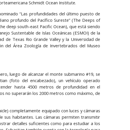
norteamericana Schmidt Ocean Institute.
nominado “Las profundidades del último puesto de
céano profundo del Pacífico Sureste” (The Deeps of
the deep south-east Pacific Ocean), que está siendo
anejo Sustentable de Islas Oceánicas (ESMOI) de la
dad de Texas Rio Grande Valley y la Universidad de
ión del Área Zoología de Invertebrados del Museo
ero, luego de alcanzar el monte submarino #19, se
stian (foto del encabezado), un vehículo operado
cender hasta 4500 metros de profundidad en el
nsos no superarán los 2000 metros como máximo, de
hicle) completamente equipado con luces y cámaras
e sus habitantes. Las cámaras permiten transmitir
strar detalles suficientes como para estudiar a los
o, Subastian también cuenta con la tecnología para