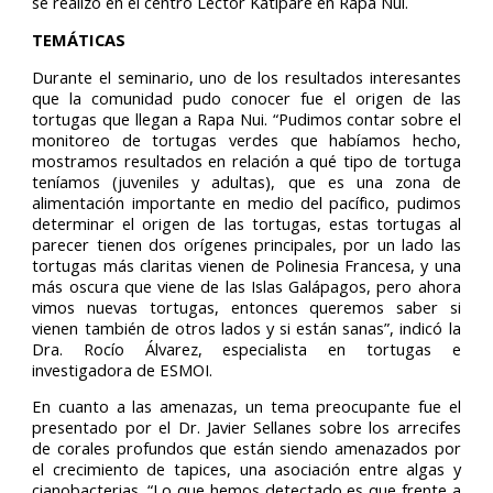
se realizó en el centro Lector Katipare en Rapa Nui.
TEMÁTICAS
Durante el seminario, uno de los resultados interesantes
que la comunidad pudo conocer fue el origen de las
tortugas que llegan a Rapa Nui. “Pudimos contar sobre el
monitoreo de tortugas verdes que habíamos hecho,
mostramos resultados en relación a qué tipo de tortuga
teníamos (juveniles y adultas), que es una zona de
alimentación importante en medio del pacífico, pudimos
determinar el origen de las tortugas, estas tortugas al
parecer tienen dos orígenes principales, por un lado las
tortugas más claritas vienen de Polinesia Francesa, y una
más oscura que viene de las Islas Galápagos, pero ahora
vimos nuevas tortugas, entonces queremos saber si
vienen también de otros lados y si están sanas”, indicó la
Dra. Rocío Álvarez, especialista en tortugas e
investigadora de ESMOI.
En cuanto a las amenazas, un tema preocupante fue el
presentado por el Dr. Javier Sellanes sobre los arrecifes
de corales profundos que están siendo amenazados por
el crecimiento de tapices, una asociación entre algas y
cianobacterias. “Lo que hemos detectado es que frente a