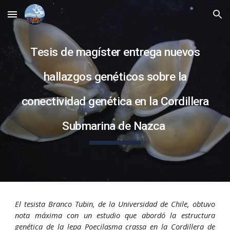
Skip to main content
Skip to navigation
Tesis de magíster entrega nuevos
hallazgos genéticos sobre la
conectividad
genética
en la Cordillera
Submarina de Nazca
El tesista Branco Tubin, de la Universidad de Chile, obtuvo
nota máxima con un estudio que abordó la estructura
genética de la lepa Poecilasma crassa en la Cordillera de